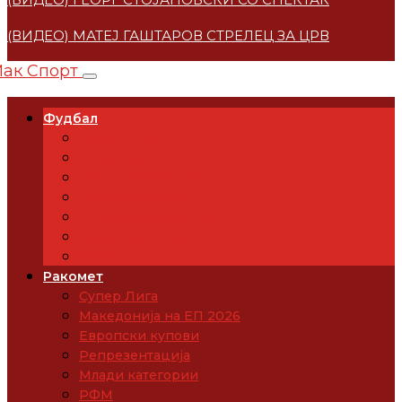
(ВИДЕО) МАТЕЈ ГАШТАРОВ СТРЕЛЕЦ ЗА ЦРВЕНА ЗВЕ
Фудбал
Прва Лига
Втора Лига
Куп на Македонија
Репрезентација
Интернационалци
Млади категории
ФФМ
Ракомет
Супер Лига
Македонија на ЕП 2026
Европски купови
Репрезентација
Млади категории
РФМ