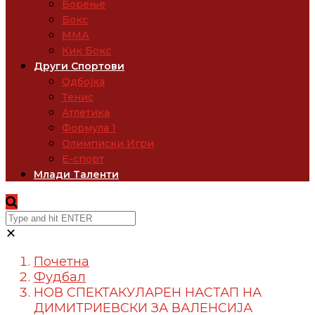
Борење
Бокс
ММА
Кик Бокс
Други Спортови
Одбојка
Тенис
Атлетика
Формула 1
Олимписки Игри
Е-спорт
Млади Таленти
✕
Почетна
Фудбал
НОВ СПЕКТАКУЛАРЕН НАСТАП НА
ДИМИТРИЕВСКИ ЗА ВАЛЕНСИЈА