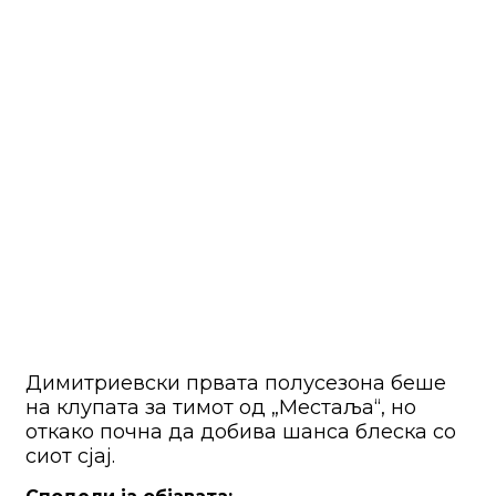
Димитриевски првата полусезона беше
на клупата за тимот од „Местаља“, но
откако почна да добива шанса блеска со
сиот сјај.