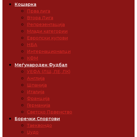
Кошарка
Прва лига
Втора Лига
Репрезентација
Млади категории
Европски купови
НБА
Интернационалци
КФМ
Меѓународен Фудбал
УЕФА (ЛШ, ЛЕ, ЛК)
Англија
Шпанија
Италија
Франција
Германија
Светско Првенство
Боречки Спортови
Таеквондо
Џудо