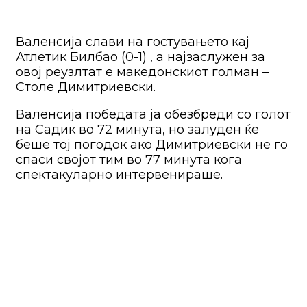
Валенсија слави на гостувањето кај
Атлетик Билбао (0-1) , а најзаслужен за
овој реузлтат е македонскиот голман –
Столе Димитриевски.
Валенсија победата ја обезбреди со голот
на Садик во 72 минута, но залуден ќе
беше тој погодок ако Димитриевски не го
спаси својот тим во 77 минута кога
спектакуларно интервенираше.