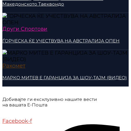
Македонското Таеквондо
Други Спортови
ЃОРЧЕСКА ЌЕ УЧЕСТВУВА НА АВСТРАЛИЈА ОПЕН
Ракомет
МАРКО МИТЕВ Е ГАРАНЦИЈА ЗА ШОУ-ТАЈМ (ВИДЕО)
Добивајте ги ексклузивно нашите вести
на вашата Е-Пошта
Донирај
Контакт
Импресум
Маркетинг
Facebook-f