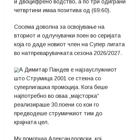
и двоцифрено водство, а по три одиграни
четвртини имаа позитива од (69:60).
Сосема доволна за освојување на
вториот и одлучувачки поен во серијата
која го даде новиот член на Супер лигата
во натпреварувачката сезона 2026/2027.
А Димитар Пандев е најзауслужниот
што Струмица 2001 се стекна со
суперлигашка промоција. Кога беше
најпотребно во оваа „мајсторка“
реализираше 30.поени со кои го
предводеше струмичкиот тим до
крајната цел.
Му помогнаа Александровски, кој