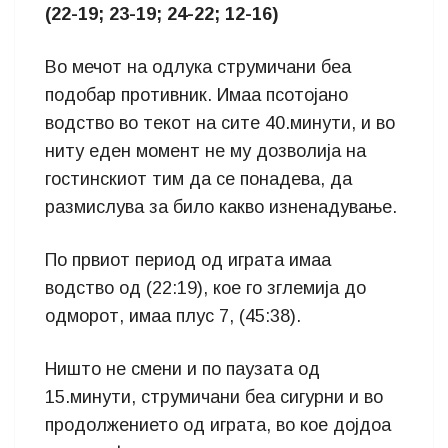
(22-19; 23-19; 24-22; 12-16)
Во мечот на одлука струмичани беа
подобар противник. Имаа псотојано
водство во текот на сите 40.минути, и во
ниту еден момент не му дозволија на
гостинскиот тим да се понадева, да
размислува за било какво изненадување.
По првиот период од играта имаа
водство од (22:19), кое го зглемија до
одморот, имаа плус 7, (45:38).
Ништо не смени и по паузата од
15.минути, струмичани беа сигурни и во
продолжението од играта, во кое дојдоа