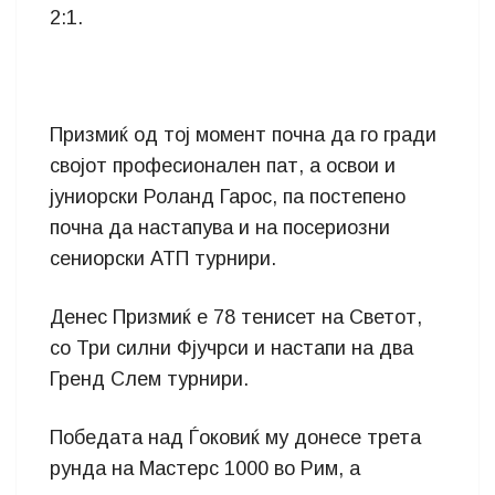
2:1.
Призмиќ од тој момент почна да го гради
својот професионален пат, а освои и
јуниорски Роланд Гарос, па постепено
почна да настапува и на посериозни
сениорски АТП турнири.
Денес Призмиќ е 78 тенисет на Светот,
со Три силни Фјучрси и настапи на два
Гренд Слем турнири.
Победата над Ѓоковиќ му донесе трета
рунда на Мастерс 1000 во Рим, а