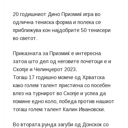
20 годишниот Дино Призмиќ игра во
одлична тениска форма и полека се
приближува кон најдобрите 50 тенисери
во светот.
Приказната за Призмиќ е интересна
затоа што дел од неговите почетоци е и
Скопје и Челинџерот 2023.
Тогаш 17 годишно момче од Хрватска
како голем талент пристигна со посебен
влез на турнирот во Скопје и успеа да
помине едно коло, победа против нашиот
тогаш голем талент Калин Ивановски.
Во втората рунда загуби од Донскок со