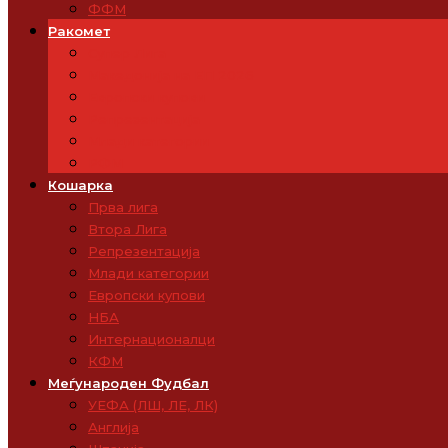
ФФМ
Ракомет
Супер Лига
Македонија на ЕП 2026
Европски купови
Репрезентација
Млади категории
РФМ
Кошарка
Прва лига
Втора Лига
Репрезентација
Млади категории
Европски купови
НБА
Интернационалци
КФМ
Меѓународен Фудбал
УЕФА (ЛШ, ЛЕ, ЛК)
Англија