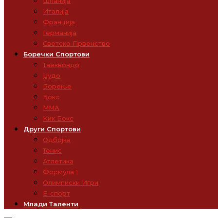
Шпанија
Италија
Франција
Германија
Светско Првенство
Боречки Спортови
Таеквондо
Џудо
Борење
Бокс
ММА
Кик Бокс
Други Спортови
Одбојка
Тенис
Атлетика
Формула 1
Олимписки Игри
Е-спорт
Млади Таленти