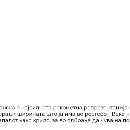
анска е најсилната ракометна репрезентација н
оради ширината што ја има во ростерот. Веќе н
ападот како крило, за во одбрана да чува на по