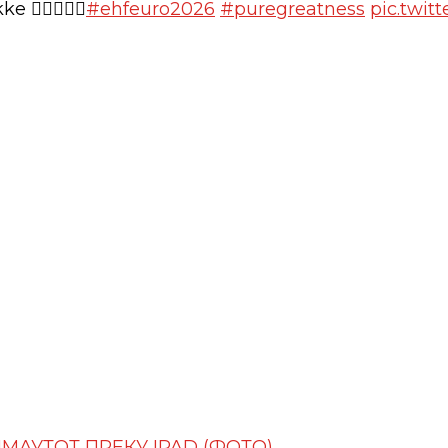
😮‍💨🇩🇰🚀
#ehfeuro2026
#puregreatness
pic.twit
АУТОТ ПРЕКУ IPAD (ФОТО)