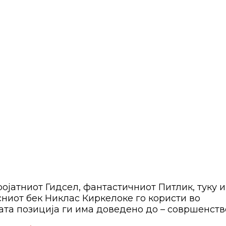
ојатниот Гидсел, фантастичниот Питлик, туку и
сниот бек Никлас Киркелоке го користи во
ната позиција ги има доведено до – совршенств