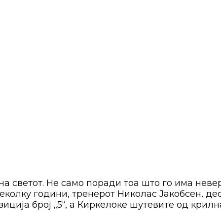
а светот. Не само поради тоа што го има невер
еколку години, тренерот Николас Јакобсен, де
зиција број „5“, а Киркелоке шутевите од крил