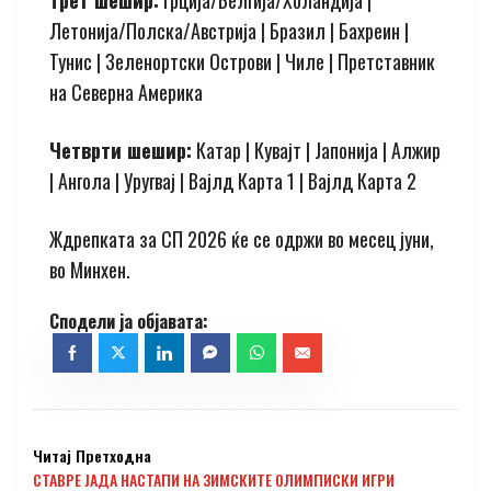
Трет шешир:
Грција/Белгија/Холандија |
Летонија/Полска/Австрија | Бразил | Бахреин |
Тунис | Зеленортски Острови | Чиле | Претставник
на Северна Америка
Четврти шешир:
Катар | Кувајт | Јапонија | Алжир
| Ангола | Уругвај | Вајлд Карта 1 | Вајлд Карта 2
Ждрепката за СП 2026 ќе се одржи во месец јуни,
во Минхен.
Читај Претходна
СТАВРЕ ЈАДА НАСТАПИ НА ЗИМСКИТЕ ОЛИМПИСКИ ИГРИ