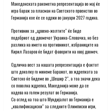
Македонската ракометна репрезентација во мај ќе
игра бараж за пласман на Светското првенство во
Германија кое ќе се одржи во јануари 2027 година.
Противник за „црвено-жолтите“ ќе биде
подобриот од двомечот Украина-Словачка, но без
разлика на името на противникот, избраниците на
Кирил Лазаров ќе бидат фаворити на овој двомеч.
Одлична вест за нашата репрезентација е фактот
што доколку го минеме баражот, во ждрепката за
Светско ќе бидеме во „Шешир 2“, а тоа значи дека
со поволна ждрепка, Македонија може да се
надева на голем резулат во Германија.
Со оглед на тоа што Мундијалот во Германија е
„квалификациски“ за следните Олимписки игри,