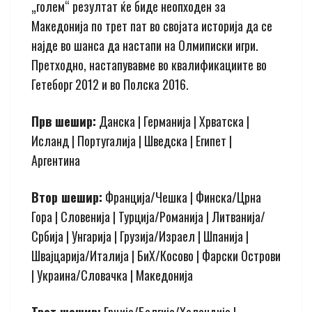
„голем“ резултат ќе биде неопходен за
Македонија по трет пат во својата историја да се
најде во шанса да настапи на Олмиписки игри.
Претходно, настапувавме во квалификациите во
Гетеборг 2012 и во Полска 2016.
Прв шешир:
Данска | Германија | Хрватска |
Исланд | Португалија | Шведска | Египет |
Аргентина
Втор шешир:
Франција/Чешка | Финска/Црна
Гора | Словенија | Турција/Романија | Литванија/
Србија | Унгарија | Грузија/Израел | Шпанија |
Швајцарија/Италија | БиХ/Косово | Фарски Острови
| Украина/Словачка | Македонија