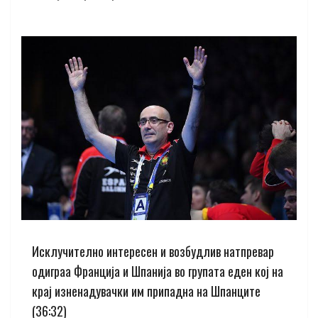
Исклучително интересен и возбудлив натпревар
одиграа Франција и Шпанија во групата еден кој на
крај изненадувачки им припадна на Шпанците
(36:32)