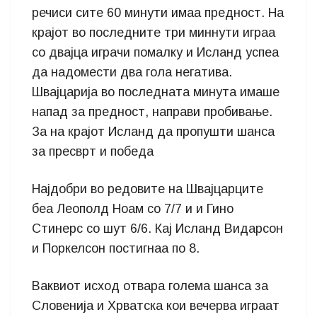
речиси сите 60 минути имаа предност. На
крајот во последните три миннути играа
со двајца играчи помалку и Исланд успеа
да надомести два гола негатива.
Швајцарија во последната минута имаше
напад за предност, направи пробивање.
За на крајот Исланд да пропушти шанса
за пресврт и победа
Најдобри во редовите на Швајцарците
беа Леополд Ноам со 7/7 и и Гино
Стинерс со шут 6/6. Кај Исланд Видарсон
и Поркелсон постигнаа по 8.
Ваквиот исход отвара голема шанса за
Словенија и Хрватска кои вечерва играат