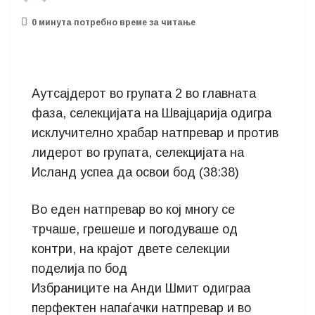
0 минутa потребно време за читање
Аутсајдерот во групата 2 во главната
фаза, селекцијата на Швајцарија одигра
исклучително храбар натпревар и против
лидерот во групата, селекцијата на
Исланд успеа да освои бод (38:38)
Во еден натпревар во кој многу се
трчаше, грешеше и погодуваше од
контри, на крајот двете селекции
поделија по бод
Избраниците на Анди Шмит одиграа
перфектен напаѓачки натпревар и во