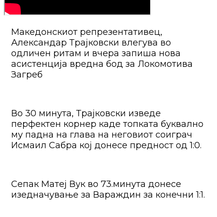
Македонскиот репрезентативец,
Александар Трајковски влегува во
одличен ритам и вчера запиша нова
асистенција вредна бод за Локомотива
Загреб
Во 30 минута, Трајковски изведе
перфектен корнер каде топката буквално
му падна на глава на неговиот соиграч
Исмаил Сабра кој донесе предност од 1:0.
Сепак Матеј Вук во 73.минута донесе
изедначување за Вараждин за конечни 1:1.