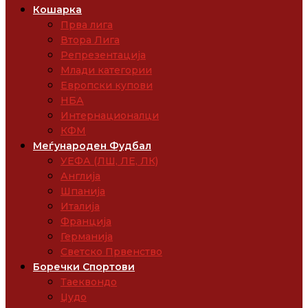
Кошарка
Прва лига
Втора Лига
Репрезентација
Млади категории
Европски купови
НБА
Интернационалци
КФМ
Меѓународен Фудбал
УЕФА (ЛШ, ЛЕ, ЛК)
Англија
Шпанија
Италија
Франција
Германија
Светско Првенство
Боречки Спортови
Таеквондо
Џудо