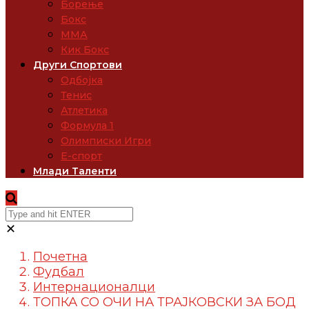
Борење
Бокс
ММА
Кик Бокс
Други Спортови
Одбојка
Тенис
Атлетика
Формула 1
Олимписки Игри
Е-спорт
Млади Таленти
✕
Почетна
Фудбал
Интернационалци
ТОПКА СО ОЧИ НА ТРАЈКОВСКИ ЗА БОД