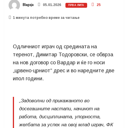
Blagoja
05.01.2026
25
ПРВА ЛИГА
1 минутa потребно време за читање
Одличниот играч од средината на
теренот, Димитар Тодоровски, се обврза
на нов договор со Вардар и ќе го носи
„црвено-црниот“ дрес и во наредните две
ипол години.
„Задоволни од прикажаното во
досегашните настапи, начинот на
работа, дисциплината, упорноста,
желбата за успех на овој млад играч, ФК