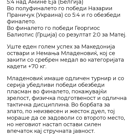
5:4 над Амине Еја (Белгија)
Во полуфиналето го победи Назарии
Праничук (Украина) со 5:4 и го обезбеди
финалето.
Во финалето го победи Георгиос
Балиотис (Грција) со резултат 2:0 за Матеј.
Уште еден голем успех за Македонија
оствари и Немања Младеновиќ, кој се
закити со сребрен медал во категоријата
кадети +70 кг.
Младеновиќ имаше одличен турнир и со
серија убедливи победи обезбеди
пласман во финалето, покажувајќи
зрелост, физичка подготвеност и одлична
тактичка дисциплина. Во борбата за
злато, по неизвесен и жесток дуел, тој
мораше да се задоволи со второто место,
но неговиот настап остави силен
впечаток кај стручната јавност.