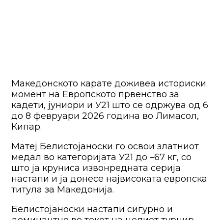
Македонското карате доживеа историски
момент на Европското првенство за
кадети, јуниори и У21 што се одржува од 6
до 8 февруари 2026 година во Лимасол,
Кипар.
Матеј Белистојаноски го освои златниот
медал во категоријата У21 до –67 кг, со
што ја круниса извонредната серија
настапи и ја донесе највисоката европска
титула за Македонија.
Белистојаноски настапи сигурно и
доминантно во текот на целиот турнир,