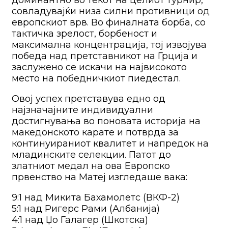
совладувајќи низа силни противници од
европскиот врв. Во финалната борба, со
тактичка зрелост, борбеност и
максимална концентрација, тој извојува
победа над претставникот на Грција и
заслужено се искачи на највисокото
место на победничкиот пиедестал.
Овој успех претставува едно од
најзначајните индивидуални
достигнувања во поновата историја на
македонското карате и потврда за
континуираниот квалитет и напредок на
младинските селекции. Патот до
златниот медал на ова Европско
првенство на Матеј изгледаше вака:
9:1 над Микита Бахамолетс (ВКФ-2)
5:1 над Ригерс Рами (Албанија)
4:1 над Џо Галагер (Шкотска)