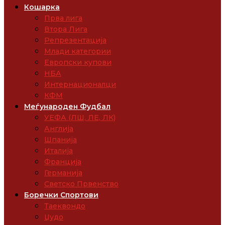
Кошарка
Прва лига
Втора Лига
Репрезентација
Млади категории
Европски купови
НБА
Интернационалци
КФМ
Меѓународен Фудбал
УЕФА (ЛШ, ЛЕ, ЛК)
Англија
Шпанија
Италија
Франција
Германија
Светско Првенство
Боречки Спортови
Таеквондо
Џудо