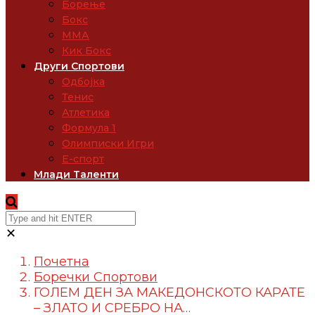
Борење
Бокс
ММА
Кик Бокс
Други Спортови
Одбојка
Тенис
Атлетика
Формула 1
Олимписки Игри
Е-спорт
Млади Таленти
✕
Почетна
Боречки Спортови
ГОЛЕМ ДЕН ЗА МАКЕДОНСКОТО КАРАТЕ
– ЗЛАТО И СРЕБРО НА…