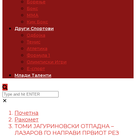
Борење
Бокс
ММА
Кик Бокс
Други Спортови
Одбојка
Тенис
Атлетика
Формула 1
Олимписки Игри
Е-спорт
Млади Таленти
✕
Почетна
Ракомет
ТОМИ ЈАГУРИНОВСКИ ОТПАДНА –
ЛАЗАРОВ ГО НАПРАВИ ПРВИОТ РЕЗ