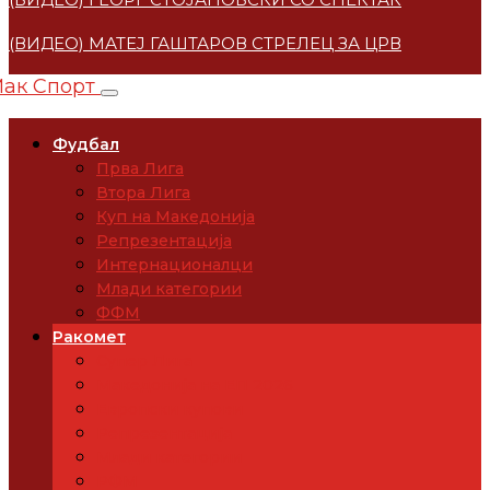
(ВИДЕО) МАТЕЈ ГАШТАРОВ СТРЕЛЕЦ ЗА ЦРВЕНА ЗВЕ
Фудбал
Прва Лига
Втора Лига
Куп на Македонија
Репрезентација
Интернационалци
Млади категории
ФФМ
Ракомет
Супер Лига
Македонија на ЕП 2026
Европски купови
Репрезентација
Млади категории
РФМ