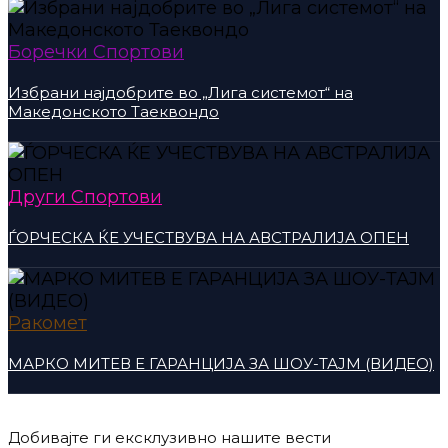
Боречки Спортови
Избрани најдобрите во „Лига системот“ на
Македонското Таеквондо
Други Спортови
ЃОРЧЕСКА ЌЕ УЧЕСТВУВА НА АВСТРАЛИЈА ОПЕН
Ракомет
МАРКО МИТЕВ Е ГАРАНЦИЈА ЗА ШОУ-ТАЈМ (ВИДЕО)
Добивајте ги ексклузивно нашите вести