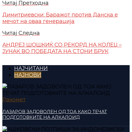
Читај Претходна
Димитриевски: Баражот против Данска е
мечот на оваа генерација
Читај Следна
АНДРЕЈ ШОШКИЌ СО РЕКОРД НА КОЛЕЏ –
ЈУНАК ВО ПОБЕДАТА НА СТОНИ БРУК
НАЈЧИТАНИ
НАЈНОВИ
Ракомет
ЛАЗАРОВ ЗАДОВОЛЕН ОД ТОА КАКО ТЕЧАТ
ПОДГОТОВКИТЕ НА АЛКАЛОИД