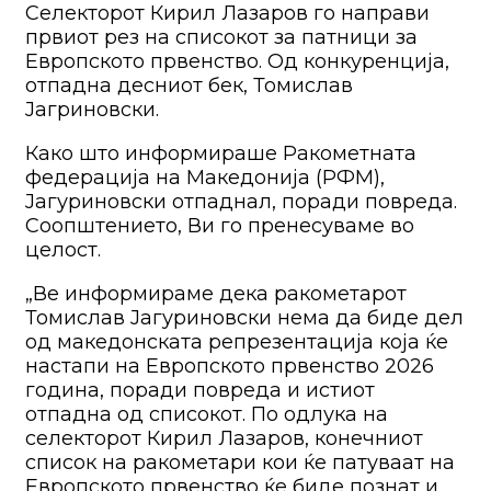
Селекторот Кирил Лазаров го направи
првиот рез на списокот за патници за
Европското првенство. Од конкуренција,
отпадна десниот бек, Томислав
Јагриновски.
Како што информираше Ракометната
федерација на Македонија (РФМ),
Јагуриновски отпаднал, поради повреда.
Соопштението, Ви го пренесуваме во
целост.
„Ве информираме дека ракометарот
Томислав Јагуриновски нема да биде дел
од македонската репрезентација која ќе
настапи на Европското првенство 2026
година, поради повреда и истиот
отпадна од списокот. По одлука на
селекторот Кирил Лазаров, конечниот
список на ракометари кои ќе патуваат на
Европското првенство ќе биде познат и