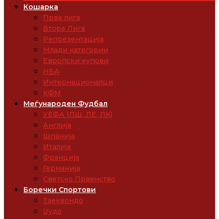
Кошарка
Прва лига
Втора Лига
Репрезентација
Млади категории
Европски купови
НБА
Интернационалци
КФМ
Меѓународен Фудбал
УЕФА (ЛШ, ЛЕ, ЛК)
Англија
Шпанија
Италија
Франција
Германија
Светско Првенство
Боречки Спортови
Таеквондо
Џудо