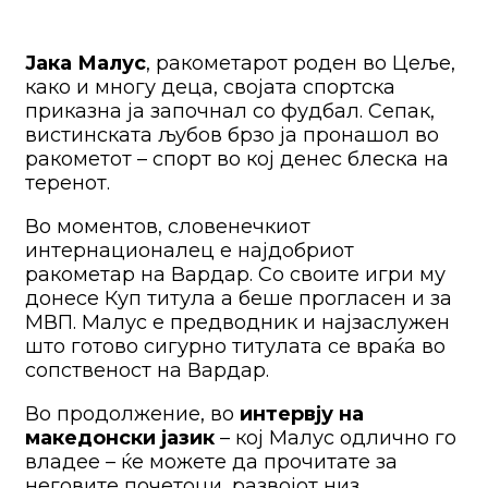
Јака Малус
, ракометарот роден во Цеље,
како и многу деца, својата спортска
приказна ја започнал со фудбал. Сепак,
вистинската љубов брзо ја пронашол во
ракометот – спорт во кој денес блеска на
теренот.
Во моментов, словенечкиот
интернационалец е најдобриот
ракометар на Вардар. Со своите игри му
донесе Куп титула а беше прогласен и за
МВП. Малус е предводник и најзаслужен
што готово сигурно титулата се враќа во
сопственост на Вардар.
Во продолжение, во
интервју на
македонски јазик
– кој Малус одлично го
владее – ќе можете да прочитате за
неговите почетоци, развојот низ