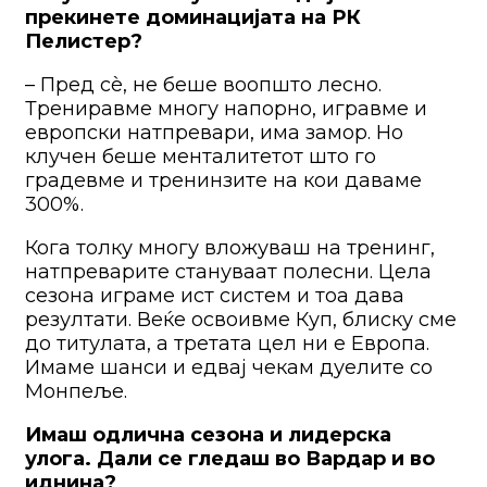
прекинете доминацијата на РК
Пелистер?
– Пред сè, не беше воопшто лесно.
Трениравме многу напорно, игравме и
европски натпревари, има замор. Но
клучен беше менталитетот што го
градевме и тренинзите на кои даваме
300%.
Кога толку многу вложуваш на тренинг,
натпреварите стануваат полесни. Цела
сезона играме ист систем и тоа дава
резултати. Веќе освоивме Куп, блиску сме
до титулата, а третата цел ни е Европа.
Имаме шанси и едвај чекам дуелите со
Монпеље.
Имаш одлична сезона и лидерска
улога. Дали се гледаш во Вардар и во
иднина?