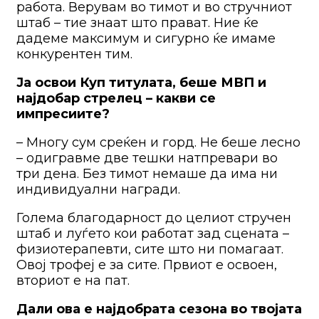
работа. Верувам во тимот и во стручниот
штаб – тие знаат што прават. Ние ќе
дадеме максимум и сигурно ќе имаме
конкурентен тим.
Ја освои Куп титулата, беше МВП и
најдобар стрелец – какви се
импресиите?
– Многу сум среќен и горд. Не беше лесно
– одигравме две тешки натпревари во
три дена. Без тимот немаше да има ни
индивидуални награди.
Голема благодарност до целиот стручен
штаб и луѓето кои работат зад сцената –
физиотерапевти, сите што ни помагаат.
Овој трофеј е за сите. Првиот е освоен,
вториот е на пат.
Дали ова е најдобрата сезона во твојата