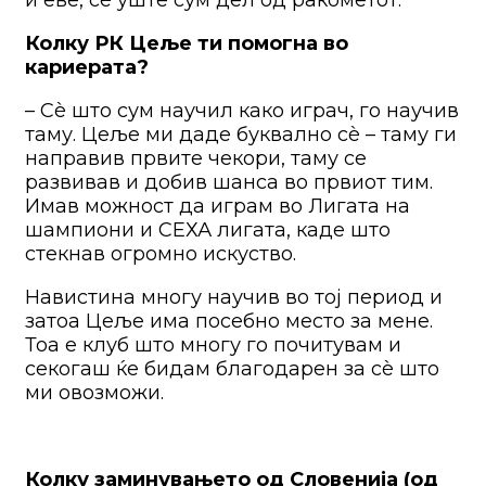
Колку РК Цеље ти помогна во
кариерата?
– Сè што сум научил како играч, го научив
таму. Цеље ми даде буквално сè – таму ги
направив првите чекори, таму се
развивав и добив шанса во првиот тим.
Имав можност да играм во Лигата на
шампиони и СЕХА лигата, каде што
стекнав огромно искуство.
Навистина многу научив во тој период и
затоа Цеље има посебно место за мене.
Тоа е клуб што многу го почитувам и
секогаш ќе бидам благодарен за сè што
ми овозможи.
Колку заминувањето од Словенија (од