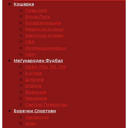
Кошарка
Прва лига
Втора Лига
Репрезентација
Млади категории
Европски купови
НБА
Интернационалци
КФМ
Меѓународен Фудбал
УЕФА (ЛШ, ЛЕ, ЛК)
Англија
Шпанија
Италија
Франција
Германија
Светско Првенство
Боречки Спортови
Таеквондо
Џудо