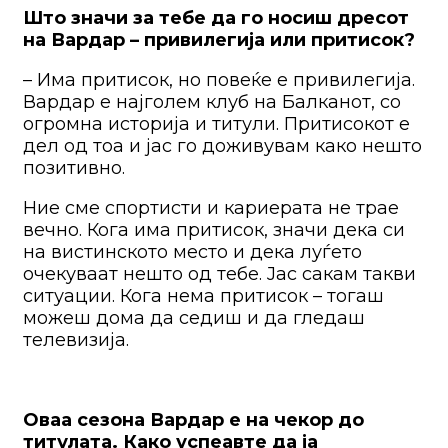
Што значи за тебе да го носиш дресот
на Вардар – привилегија или притисок?
– Има притисок, но повеќе е привилегија.
Вардар е најголем клуб на Балканот, со
огромна историја и титули. Притисокот е
дел од тоа и јас го доживувам како нешто
позитивно.
Ние сме спортисти и кариерата не трае
вечно. Кога има притисок, значи дека си
на вистинското место и дека луѓето
очекуваат нешто од тебе. Јас сакам такви
ситуации. Кога нема притисок – тогаш
можеш дома да седиш и да гледаш
телевизија.
Оваа сезона Вардар е на чекор до
титулата. Како успеавте да ја