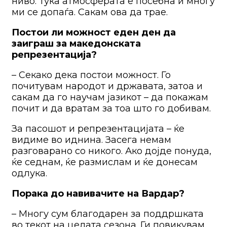
ниво. Тука атмосферата е посебна и многу
ми се допаѓа. Сакам ова да трае.
Постои ли можност еден ден да
заиграш за македонската
репрезентација?
– Секако дека постои можност. Го
почитувам народот и државата, затоа и
сакам да го научам јазикот – да покажам
почит и да вратам за тоа што го добивам.
За пасошот и репрезентацијата – ќе
видиме во иднина. Засега немам
разговарано со никого. Ако дојде понуда,
ќе седнам, ќе размислам и ќе донесам
одлука.
Порака до навивачите на Вардар?
– Многу сум благодарен за поддршката
во текот на целата сезона. Ги повикувам