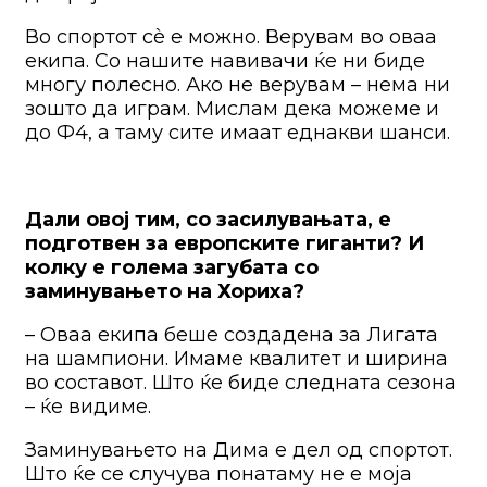
Во спортот сè е можно. Верувам во оваа
екипа. Со нашите навивачи ќе ни биде
многу полесно. Ако не верувам – нема ни
зошто да играм. Мислам дека можеме и
до Ф4, а таму сите имаат еднакви шанси.
Дали овој тим, со засилувањата, е
подготвен за европските гиганти? И
колку е голема загубата со
заминувањето на Хориха?
– Оваа екипа беше создадена за Лигата
на шампиони. Имаме квалитет и ширина
во составот. Што ќе биде следната сезона
– ќе видиме.
Заминувањето на Дима е дел од спортот.
Што ќе се случува понатаму не е моја