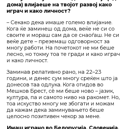
дома) влијаеше на твојот развој како
играч и како личност?
– Секако дека имаше големо влијание.
Кога ќе заминеш од дома, веќе не си со
своите и мораш сам да се снаоѓаш. Не си
веќе дете – преземаш одговорност за
многу работи. На почетокот не ми беше
лесно, но токму тоа те гради и како играч
и како личност.
Заминав релативно рано, на 22–23
години, и денес сум многу среќен што ја
донесов таа одлука. Кога отидов во
Мешков Брест, сè ми беше ново – јазик,
култура, па и самото ниво на ракомет. Но,
тоа искуство многу ме збогати и можам
да кажам дека заминувањето беше
целосно позитивен чекор за мене.
Имаш играно во Белорусија, Словенија,