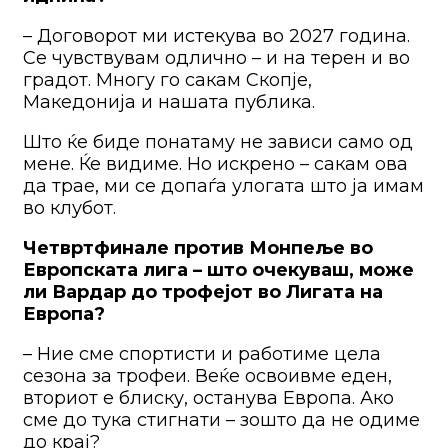
– Договорот ми истекува во 2027 година.
Се чувствувам одлично – и на терен и во
градот. Многу го сакам Скопје,
Македонија и нашата публика.
Што ќе биде понатаму не зависи само од
мене. Ќе видиме. Но искрено – сакам ова
да трае, ми се допаѓа улогата што ја имам
во клубот.
Четвртфинале против Монпеље во
Европската лига – што очекуваш, може
ли Вардар до трофејот во Лигата на
Европа?
– Ние сме спортисти и работиме цела
сезона за трофеи. Веќе освоивме еден,
вториот е блиску, останува Европа. Ако
сме до тука стигнати – зошто да не одиме
до крај?