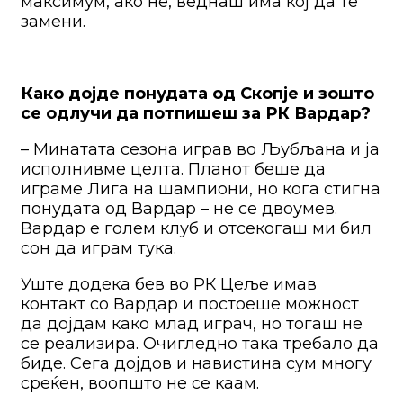
максимум, ако не, веднаш има кој да те
замени.
Како дојде понудата од Скопје и зошто
се одлучи да потпишеш за РК Вардар?
– Минатата сезона играв во Љубљана и ја
исполнивме целта. Планот беше да
играме Лига на шампиони, но кога стигна
понудата од Вардар – не се двоумев.
Вардар е голем клуб и отсекогаш ми бил
сон да играм тука.
Уште додека бев во РК Цеље имав
контакт со Вардар и постоеше можност
да дојдам како млад играч, но тогаш не
се реализира. Очигледно така требало да
биде. Сега дојдов и навистина сум многу
среќен, воопшто не се каам.