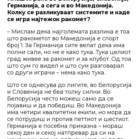
Германија, а сега и во Македонија.
Колку се разликуваат системите и каде
се игра најтежок ракомет?
– Мислам дека најголемата разлика е тоа
што ракометот во Македонија е спорт
број 1. За Германија сите велат дека има
полни сали, но не е како тука. Тука целиот
град живее за ракомет и за клубот. Од тоа
што сум го видел и што сум разговарал
со други играчи – нема како тука.
Што се однесува до лигите, во Белорусија
и Словенија не беа толку силни. Во
Белорусија често можеш само да се
појавиш и да победиш. Во Македонија
има четири квалитетни екипи, но мора да
се потрудиш и против петтиот и шестиот.
Германија е посебна приказна – мораш
секој ден и секој натпревар да си на