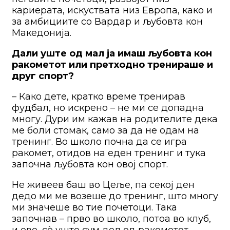
кариерата, искуствата низ Европа, како и
за амбициите со Вардар и љубовта кон
Македонија.
Дали уште од мал ја имаш љубовта кон
ракометот или претходно тренираше и
друг спорт?
– Како дете, кратко време тренирав
фудбал, но искрено – не ми се допадна
многу. Дури им кажав на родителите дека
ме боли стомак, само за да не одам на
тренинг. Во школо почна да се игра
ракомет, отидов на еден тренинг и тука
започна љубовта кон овој спорт.
Не живеев баш во Цеље, па секој ден
дедо ми ме возеше до тренинг, што многу
ми значеше во тие почетоци. Така
започнав – прво во школо, потоа во клуб,
и еве, сè уште сум дел од ракометот.