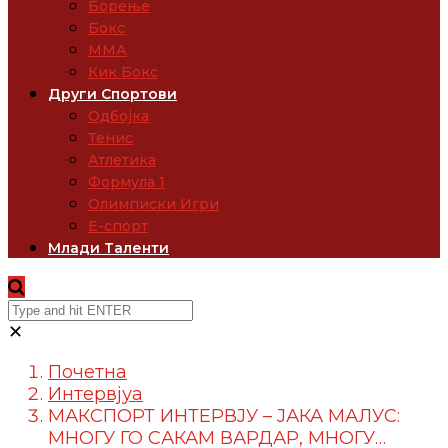
Борење
Бокс
ММА
Кик Бокс
Други Спортови
Одбојка
Тенис
Атлетика
Формула 1
Олимписки Игри
Е-спорт
Млади Таленти
✕
Почетна
Интервјуа
МАКСПОРТ ИНТЕРВЈУ – ЈАКА МАЛУС:
МНОГУ ГО САКАМ ВАРДАР, МНОГУ…