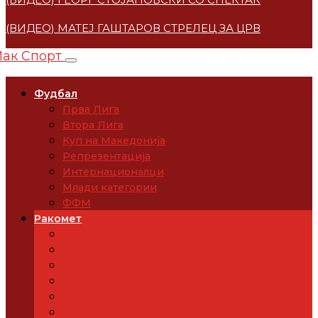
(ВИДЕО) МАТЕЈ ГАШТАРОВ СТРЕЛЕЦ ЗА ЦРВЕНА ЗВЕ
Фудбал
Прва Лига
Втора Лига
Куп на Македонија
Репрезентација
Интернационалци
Млади категории
ФФМ
Ракомет
Супер Лига
Македонија на ЕП 2026
Европски купови
Репрезентација
Млади категории
РФМ