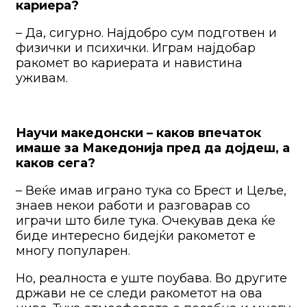
кариера?
– Да, сигурно. Најдобро сум подготвен и
физички и психички. Играм најдобар
ракомет во кариерата и навистина
уживам.
Научи македонски – каков впечаток
имаше за Македонија пред да дојдеш, а
каков сега?
– Веќе имав играно тука со Брест и Цеље,
знаев некои работи и разговарав со
играчи што биле тука. Очекував дека ќе
биде интересно бидејќи ракометот е
многу популарен.
Но, реалноста е уште поубава. Во другите
држави не се следи ракометот на ова